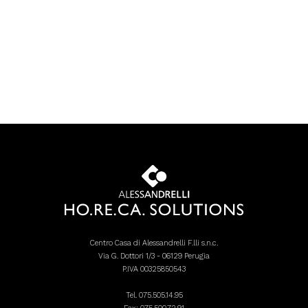
Centro Casa di Alessandrelli F.lli s.n.c.
Via G. Dottori 1/3 - 06129 Perugia
P.IVA 00325850543
Tel.
075.505.14.95