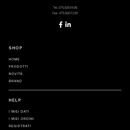
Tel.
075.505.14.95
Fax: 075.500.72.91
SHOP
HOME
PRODOTTI
NOVITÀ
BRAND
HELP
I MIEI DATI
I MIEI ORDINI
REGISTRATI