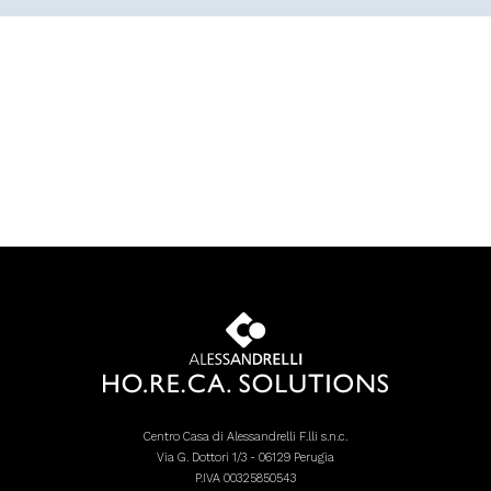
Centro Casa di Alessandrelli F.lli s.n.c.
Via G. Dottori 1/3 - 06129 Perugia
P.IVA 00325850543