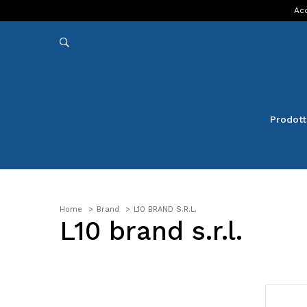
Acq
Prodott
Home
Brand
L10 BRAND S.R.L.
L10 brand s.r.l.