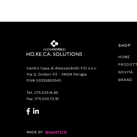
SHOP
HOME
PRODOTT
Centro Casa di Alessandrelli F.lli s.n.c.
NOVITÀ
Via G. Dottori 1/3 - 06129 Perugia
BRAND
P.IVA 00325850543
Tel.
075.505.14.95
Fax: 075.500.72.91
MADE BY