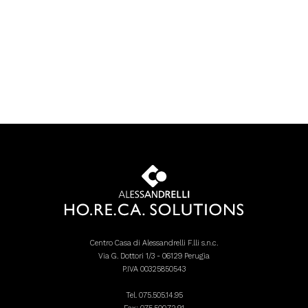
Centro Casa di Alessandrelli F.lli s.n.c.
Via G. Dottori 1/3 - 06129 Perugia
P.IVA 00325850543
Tel.
075.505.14.95