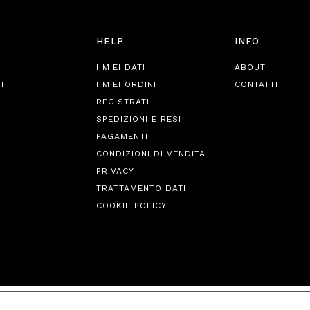
HELP
INFO
I MIEI DATI
ABOUT
I
I MIEI ORDINI
CONTATTI
REGISTRATI
SPEDIZIONI E RESI
PAGAMENTI
CONDIZIONI DI VENDITA
PRIVACY
TRATTAMENTO DATI
COOKIE POLICY
iva sulla raccolta
Le tue preferenze relative alla priva