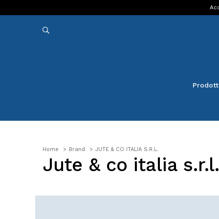
Acq
Prodott
Home
Brand
JUTE & CO ITALIA S.R.L.
Jute & co italia s.r.l