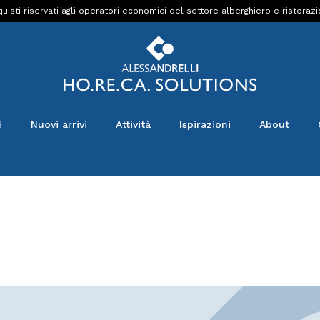
uisti riservati agli operatori economici del settore alberghiero e ristoraz
i
Nuovi arrivi
Attività
Ispirazioni
About
.