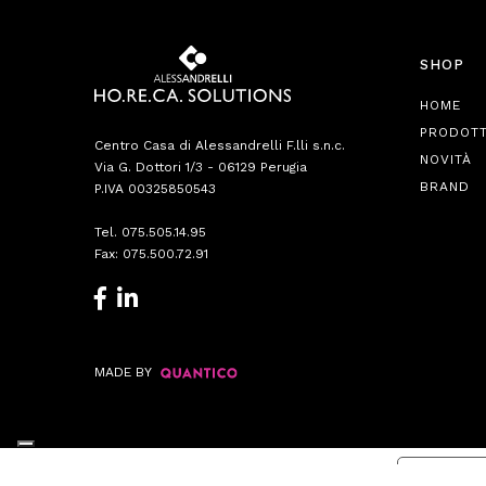
SHOP
HOME
PRODOTT
Centro Casa di Alessandrelli F.lli s.n.c.
NOVITÀ
Via G. Dottori 1/3 - 06129 Perugia
BRAND
P.IVA 00325850543
Tel.
075.505.14.95
Fax: 075.500.72.91
MADE BY
Informat