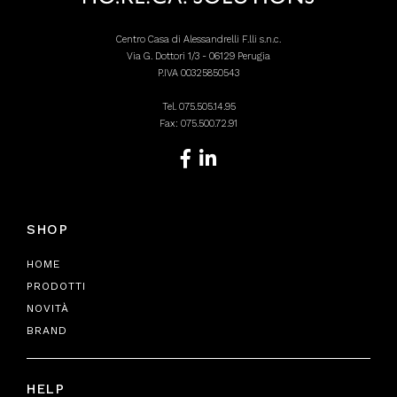
Centro Casa di Alessandrelli F.lli s.n.c.
Via G. Dottori 1/3 - 06129 Perugia
P.IVA 00325850543
Tel.
075.505.14.95
Fax: 075.500.72.91
SHOP
HOME
PRODOTTI
NOVITÀ
BRAND
HELP