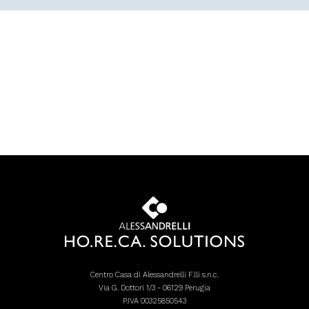
Centro Casa di Alessandrelli F.lli s.n.c.
Via G. Dottori 1/3 - 06129 Perugia
P.IVA 00325850543