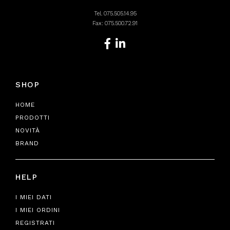
Tel.
075.505.14.95
Fax: 075.500.72.91
SHOP
HOME
PRODOTTI
NOVITÀ
BRAND
HELP
I MIEI DATI
I MIEI ORDINI
REGISTRATI