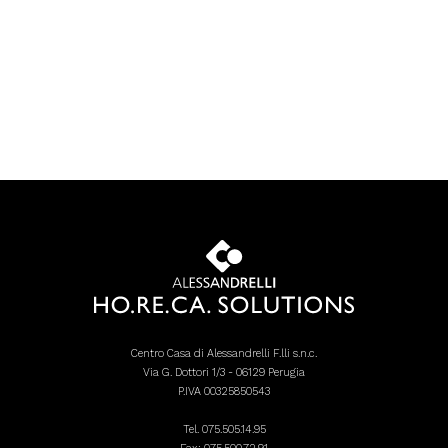
Centro Casa di Alessandrelli F.lli s.n.c.
Via G. Dottori 1/3 - 06129 Perugia
P.IVA 00325850543
Tel.
075.505.14.95