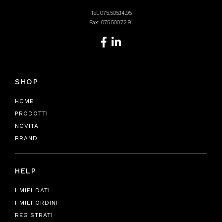
Tel.
075.505.14.95
Fax: 075.500.72.91
SHOP
HOME
PRODOTTI
NOVITÀ
BRAND
HELP
I MIEI DATI
I MIEI ORDINI
REGISTRATI