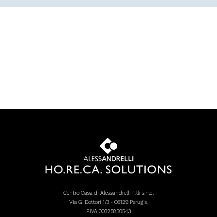
Centro Casa di Alessandrelli F.lli s.n.c.
Via G. Dottori 1/3 - 06129 Perugia
P.IVA 00325850543