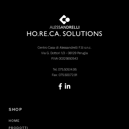
Centro Casa di Alessandrelli F.lli s.n.c.
Via G. Dottori 1/3 - 06129 Perugia
P.IVA 00325850543
Tel.
075.505.14.95
Fax: 075.500.72.91
SHOP
HOME
PRODOTTI