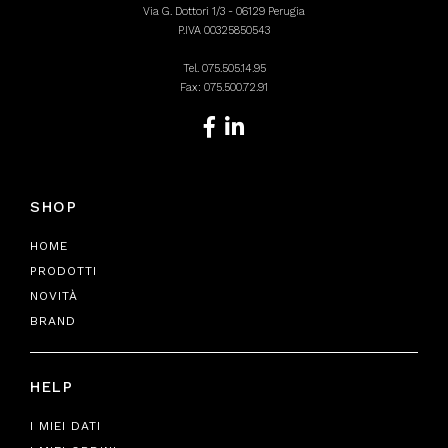
Via G. Dottori 1/3 - 06129 Perugia
P.IVA 00325850543
Tel.
075.505.14.95
Fax: 075.500.72.91
SHOP
HOME
PRODOTTI
NOVITÀ
BRAND
HELP
I MIEI DATI