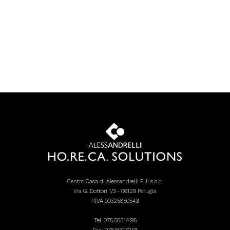
Centro Casa di Alessandrelli F.lli s.n.c.
Via G. Dottori 1/3 - 06129 Perugia
P.IVA 00325850543
Tel.
075.505.14.95