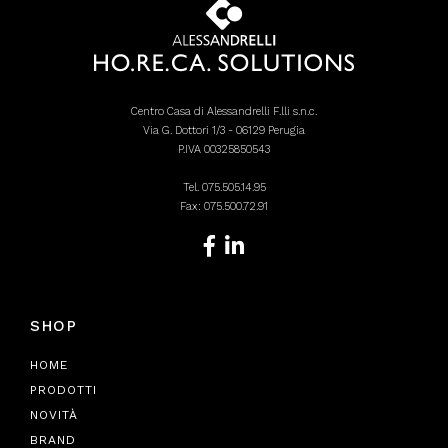
Centro Casa di Alessandrelli F.lli s.n.c.
Via G. Dottori 1/3 - 06129 Perugia
P.IVA 00325850543
Tel.
075.505.14.95
Fax: 075.500.72.91
SHOP
HOME
PRODOTTI
NOVITÀ
BRAND