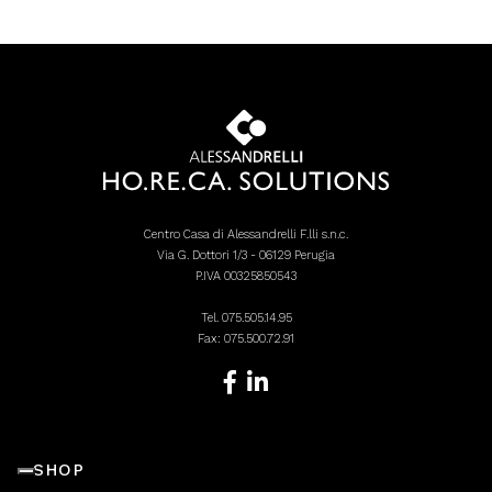
Centro Casa di Alessandrelli F.lli s.n.c.
Via G. Dottori 1/3 - 06129 Perugia
P.IVA 00325850543
Tel.
075.505.14.95
Fax: 075.500.72.91
SHOP