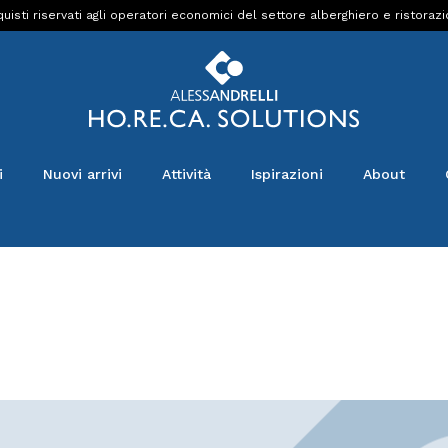
uisti riservati agli operatori economici del settore alberghiero e ristoraz
i
Nuovi arrivi
Attività
Ispirazioni
About