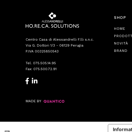
SHOP
HOME
PRODOTT
Centro Casa di Alessandrelli F.lli s.n.c.
NOVITÀ
Via G. Dottori 1/3 - 06129 Perugia
BRAND
P.IVA 00325850543
Tel.
075.505.14.95
Fax: 075.500.72.91
MADE BY
Informat