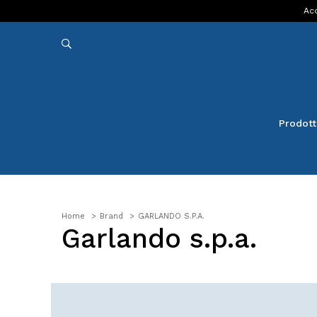
Acq
Prodott
Home
Brand
GARLANDO S.P.A.
Garlando s.p.a.