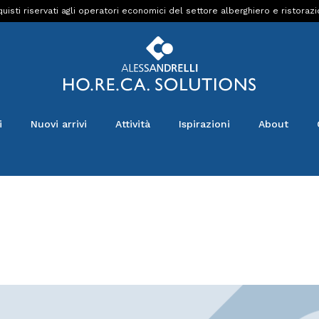
uisti riservati agli operatori economici del settore alberghiero e ristoraz
i
Nuovi arrivi
Attività
Ispirazioni
About