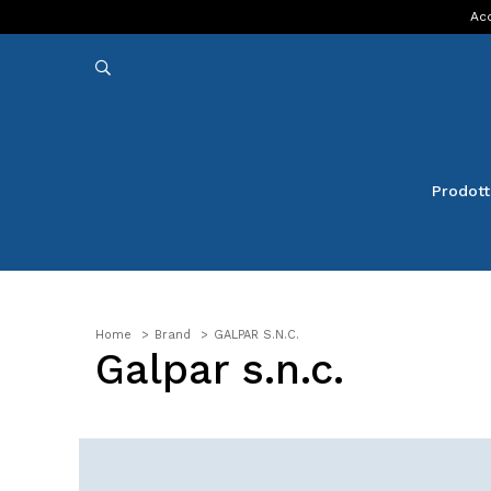
Acq
Prodott
Home
Brand
GALPAR S.N.C.
Galpar s.n.c.