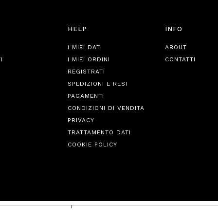
HELP
INFO
I MIEI DATI
ABOUT
I
I MIEI ORDINI
CONTATTI
REGISTRATI
SPEDIZIONI E RESI
PAGAMENTI
CONDIZIONI DI VENDITA
PRIVACY
TRATTAMENTO DATI
COOKIE POLICY
iva sulla raccolta
Le tue preferenze relative alla priva