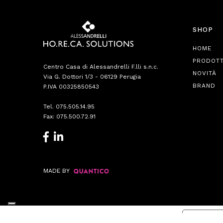
SHOP
HOME
PRODOTT
Centro Casa di Alessandrelli F.lli s.n.c.
NOVITÀ
Via G. Dottori 1/3 - 06129 Perugia
BRAND
P.IVA 00325850543
Tel.
075.505.14.95
Fax: 075.500.72.91
MADE BY
Informat