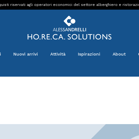
uisti riservati agli operatori economici del settore alberghiero e ristoraz
i
Nuovi arrivi
Attività
Ispirazioni
About