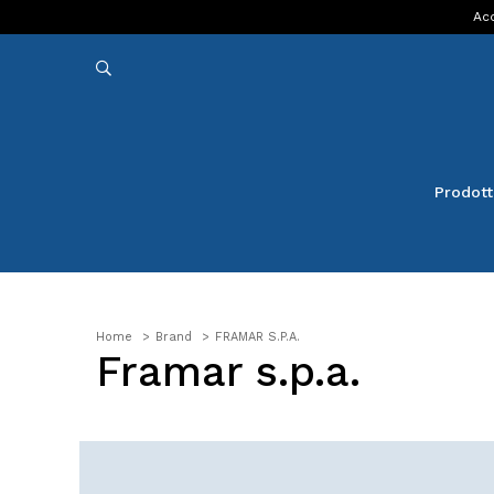
Acq
Prodott
Home
Brand
FRAMAR S.P.A.
Framar s.p.a.