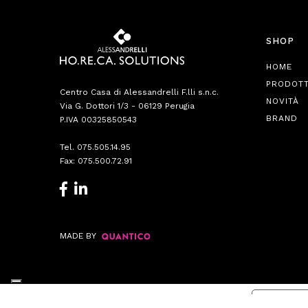
SHOP
HOME
PRODOTT
Centro Casa di Alessandrelli F.lli s.n.c.
NOVITÀ
Via G. Dottori 1/3 - 06129 Perugia
BRAND
P.IVA 00325850543
Tel.
075.505.14.95
Fax: 075.500.72.91
MADE BY
Informat