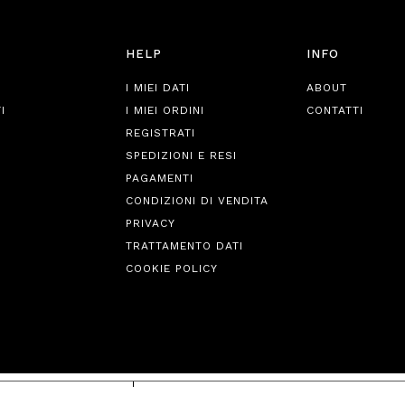
HELP
INFO
I MIEI DATI
ABOUT
I
I MIEI ORDINI
CONTATTI
REGISTRATI
SPEDIZIONI E RESI
PAGAMENTI
CONDIZIONI DI VENDITA
PRIVACY
TRATTAMENTO DATI
COOKIE POLICY
iva sulla raccolta
Le tue preferenze relative alla priva