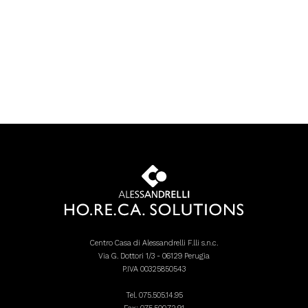
Centro Casa di Alessandrelli F.lli s.n.c.
Via G. Dottori 1/3 - 06129 Perugia
P.IVA 00325850543
Tel.
075.505.14.95