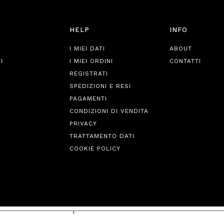
HELP
INFO
I MIEI DATI
ABOUT
I
I MIEI ORDINI
CONTATTI
REGISTRATI
SPEDIZIONI E RESI
PAGAMENTI
CONDIZIONI DI VENDITA
PRIVACY
TRATTAMENTO DATI
COOKIE POLICY
iva sulla raccolta
Le tue preferenze relative alla priva