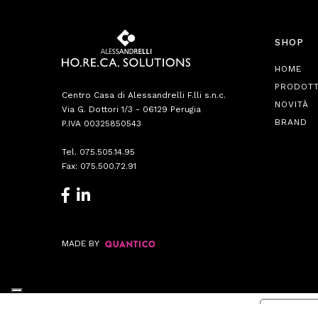
SHOP
HOME
PRODOTT
Centro Casa di Alessandrelli F.lli s.n.c.
NOVITÀ
Via G. Dottori 1/3 - 06129 Perugia
BRAND
P.IVA 00325850543
Tel.
075.505.14.95
Fax: 075.500.72.91
MADE BY
Informat