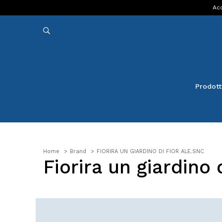
Acq
Prodott
Home
Brand
FIORIRA UN GIARDINO DI FIOR ALE.SNC
Fiorira un giardino d