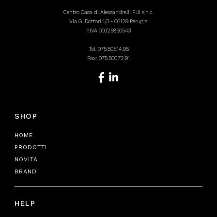
Centro Casa di Alessandrelli F.lli s.n.c.
Via G. Dottori 1/3 - 06129 Perugia
P.IVA 00325850543
Tel.
075.505.14.95
Fax: 075.500.72.91
SHOP
HOME
PRODOTTI
NOVITÀ
BRAND
HELP