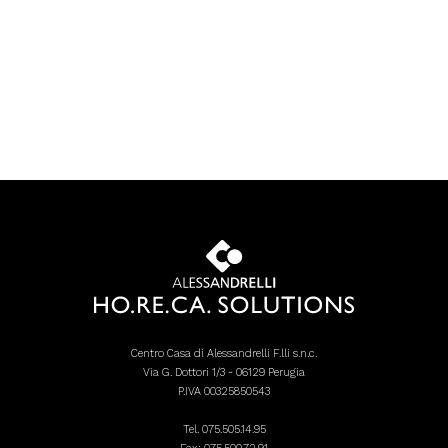
Centro Casa di Alessandrelli F.lli s.n.c.
Via G. Dottori 1/3 - 06129 Perugia
P.IVA 00325850543
Tel.
075.505.14.95