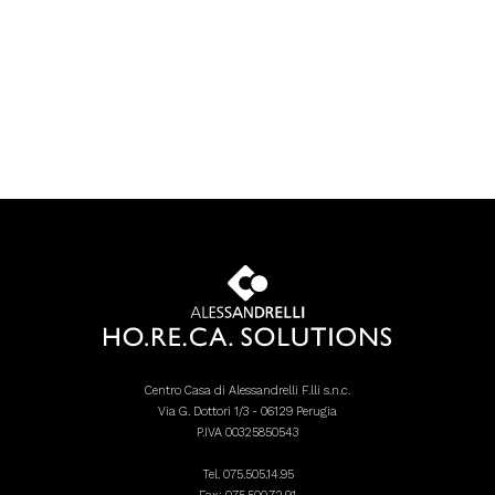
Centro Casa di Alessandrelli F.lli s.n.c.
Via G. Dottori 1/3 - 06129 Perugia
P.IVA 00325850543
Tel.
075.505.14.95