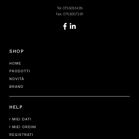
Tel.
075.505.14.95
Fax: 075.500.72.91
SHOP
HOME
PRODOTTI
NOVITÀ
BRAND
HELP
I MIEI DATI
I MIEI ORDINI
REGISTRATI