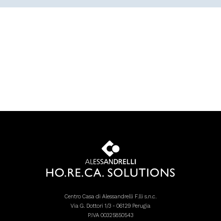
Centro Casa di Alessandrelli F.lli s.n.c.
Via G. Dottori 1/3 - 06129 Perugia
P.IVA 00325850543