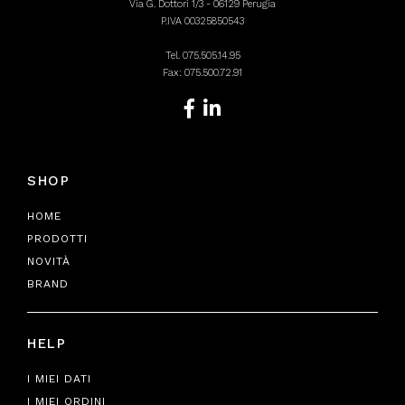
Via G. Dottori 1/3 - 06129 Perugia
P.IVA 00325850543
Tel.
075.505.14.95
Fax: 075.500.72.91
SHOP
HOME
PRODOTTI
NOVITÀ
BRAND
HELP
I MIEI DATI
I MIEI ORDINI