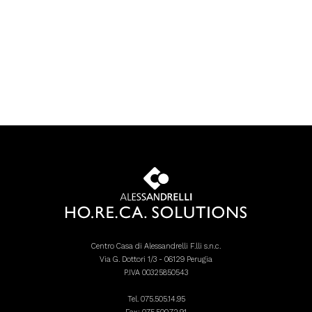
Centro Casa di Alessandrelli F.lli s.n.c.
Via G. Dottori 1/3 - 06129 Perugia
P.IVA 00325850543
Tel.
075.505.14.95