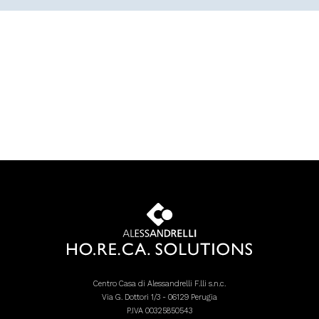
Centro Casa di Alessandrelli F.lli s.n.c.
Via G. Dottori 1/3 - 06129 Perugia
P.IVA 00325850543