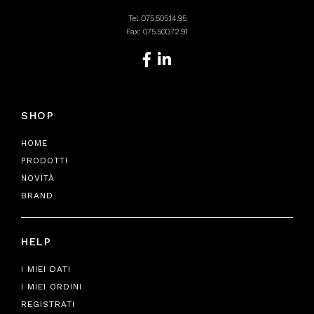
Tel.
075.505.14.95
Fax: 075.500.72.91
SHOP
HOME
PRODOTTI
NOVITÀ
BRAND
HELP
I MIEI DATI
I MIEI ORDINI
REGISTRATI