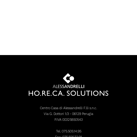
Centro Casa di Alessandrelli F.lli s.n.c.
Via G. Dottori 1/3 - 06129 Perugia
P.IVA 00325850543
Tel.
075.505.14.95