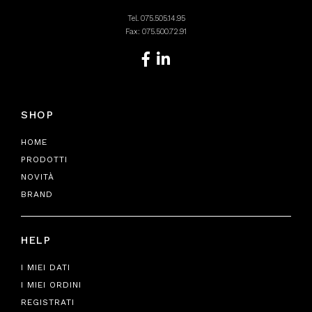
Tel.
075.505.14.95
Fax: 075.500.72.91
SHOP
HOME
PRODOTTI
NOVITÀ
BRAND
HELP
I MIEI DATI
I MIEI ORDINI
REGISTRATI