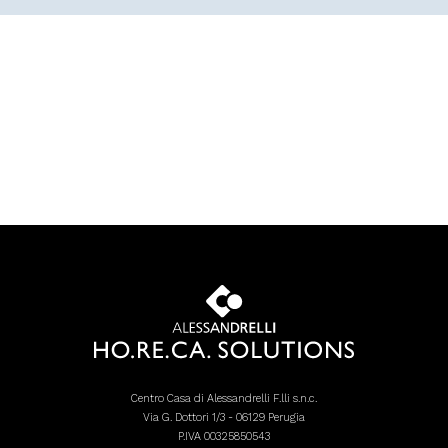
Centro Casa di Alessandrelli F.lli s.n.c.
Via G. Dottori 1/3 - 06129 Perugia
P.IVA 00325850543