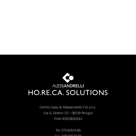
Centro Casa di Alessandrelli F.lli s.n.c.
Via G. Dottori 1/3 - 06129 Perugia
P.IVA 00325850543
Tel.
075.505.14.95