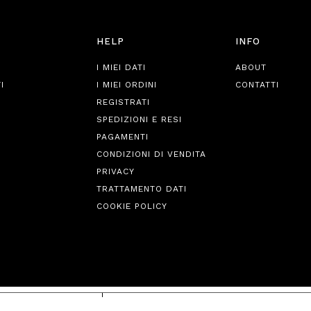
HELP
INFO
I MIEI DATI
ABOUT
I
I MIEI ORDINI
CONTATTI
REGISTRATI
SPEDIZIONI E RESI
PAGAMENTI
CONDIZIONI DI VENDITA
PRIVACY
TRATTAMENTO DATI
COOKIE POLICY
iva sulla raccolta
Le tue preferenze relative alla priva