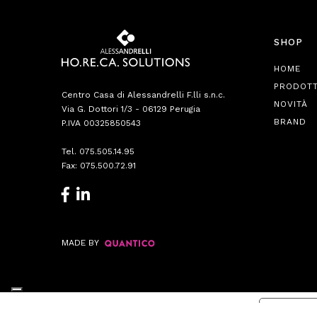
SHOP
HOME
PRODOTT
Centro Casa di Alessandrelli F.lli s.n.c.
NOVITÀ
Via G. Dottori 1/3 - 06129 Perugia
BRAND
P.IVA 00325850543
Tel.
075.505.14.95
Fax: 075.500.72.91
MADE BY
Informat