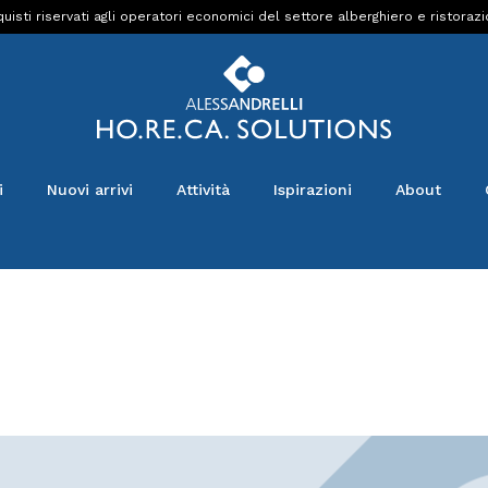
uisti riservati agli operatori economici del settore alberghiero e ristoraz
i
Nuovi arrivi
Attività
Ispirazioni
About