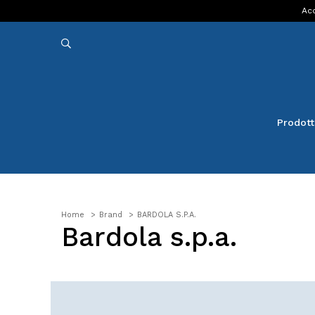
Acq
Prodott
Home
Brand
BARDOLA S.P.A.
Bardola s.p.a.