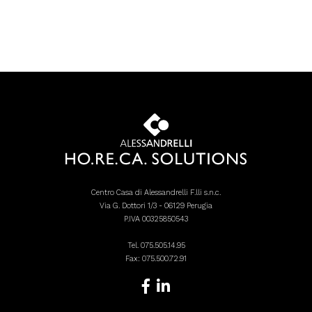
Centro Casa di Alessandrelli F.lli s.n.c.
Via G. Dottori 1/3 - 06129 Perugia
P.IVA 00325850543
Tel.
075.505.14.95
Fax: 075.500.72.91