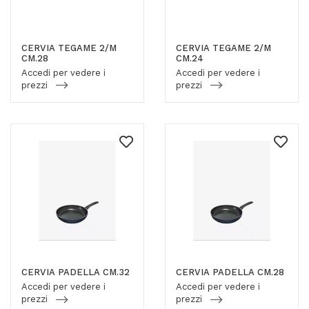
CERVIA TEGAME 2/M
CERVIA TEGAME 2/M
CM.28
CM.24
Accedi per vedere i
Accedi per vedere i
prezzi
prezzi
CERVIA PADELLA CM.32
CERVIA PADELLA CM.28
Accedi per vedere i
Accedi per vedere i
prezzi
prezzi