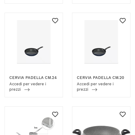
CERVIA PADELLA CM.24
CERVIA PADELLA CM.20
Accedi per vedere i
Accedi per vedere i
prezzi
prezzi