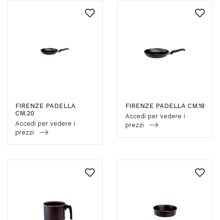
FIRENZE PADELLA
FIRENZE PADELLA CM.18
CM.20
Accedi per vedere i
Accedi per vedere i
prezzi
prezzi