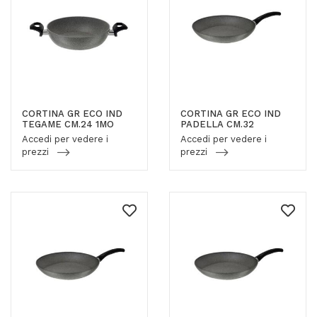
CORTINA GR ECO IND
CORTINA GR ECO IND
TEGAME CM.24 1MO
PADELLA CM.32
Accedi per vedere i
Accedi per vedere i
prezzi
prezzi