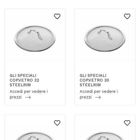
GLI SPECIALI
GLI SPECIALI
COP.VETRO 32
COP.VETRO 30
STEELRIM
STEELRIM
Accedi per vedere i
Accedi per vedere i
prezzi
prezzi