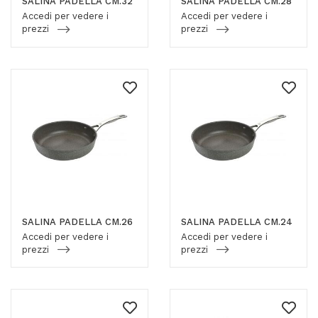
SALINA PADELLA CM.32
SALINA PADELLA CM.28
Accedi per vedere i
Accedi per vedere i
prezzi
prezzi
SALINA PADELLA CM.26
SALINA PADELLA CM.24
Accedi per vedere i
Accedi per vedere i
prezzi
prezzi