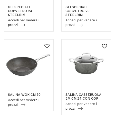
GLI SPECIALI
GLI SPECIALI
COP.VETRO 24
COP.VETRO 20
STEELRIM
STEELRIM
Accedi per vedere i
Accedi per vedere i
prezzi
prezzi
SALINA WOK CM.30
SALINA CASSERUOLA
2M CM.24 CON COP.
Accedi per vedere i
Accedi per vedere i
prezzi
prezzi