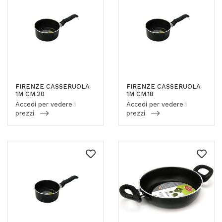
FIRENZE CASSERUOLA
FIRENZE CASSERUOLA
1M CM.20
1M CM.18
Accedi per vedere i
Accedi per vedere i
prezzi
prezzi