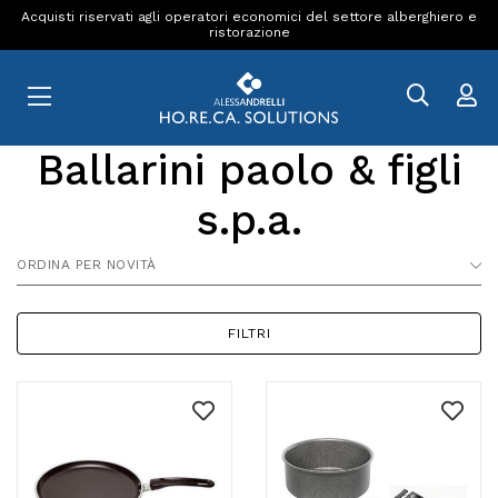
Acquisti riservati agli operatori economici del settore alberghiero e
ristorazione
Ballarini paolo & figli
s.p.a.
ORDINA PER NOVITÀ
FILTRI