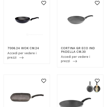
7006.24 WOK CM.24
CORTINA GR ECO IND
PADELLA CM.30
Accedi per vedere i
Accedi per vedere i
prezzi
prezzi