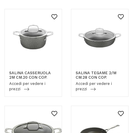
SALINA CASSERUOLA
SALINA TEGAME 2/M
2M CM.20 CON COP.
CM.28 CON COP.
Accedi per vedere i
Accedi per vedere i
prezzi
prezzi