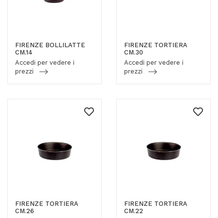
FIRENZE BOLLILATTE
FIRENZE TORTIERA
CM.14
CM.30
Accedi per vedere i
Accedi per vedere i
prezzi
prezzi
FIRENZE TORTIERA
FIRENZE TORTIERA
CM.26
CM.22