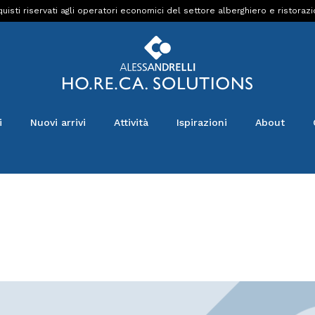
uisti riservati agli operatori economici del settore alberghiero e ristoraz
i
Nuovi arrivi
Attività
Ispirazioni
About