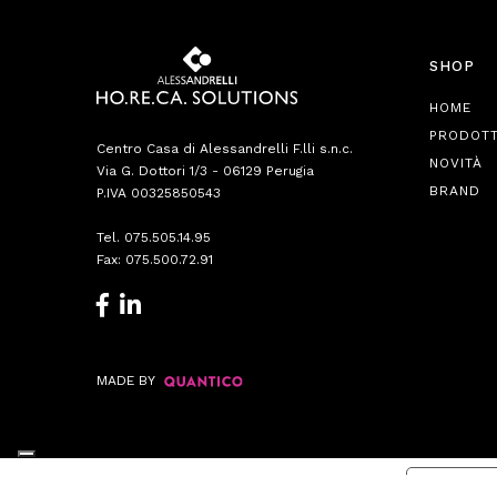
SHOP
HOME
PRODOTT
Centro Casa di Alessandrelli F.lli s.n.c.
NOVITÀ
Via G. Dottori 1/3 - 06129 Perugia
BRAND
P.IVA 00325850543
Tel.
075.505.14.95
Fax: 075.500.72.91
MADE BY
Informat