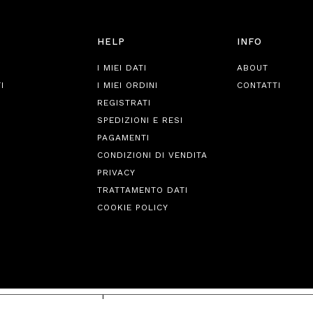
HELP
INFO
I MIEI DATI
ABOUT
I
I MIEI ORDINI
CONTATTI
REGISTRATI
SPEDIZIONI E RESI
PAGAMENTI
CONDIZIONI DI VENDITA
PRIVACY
TRATTAMENTO DATI
COOKIE POLICY
iva sulla raccolta
Le tue preferenze relative alla priva