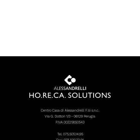
Centro Casa di Alessandrelli F.lli s.n.c.
Via G. Dottori 1/3 - 06129 Perugia
P.IVA 00325850543
Tel.
075.505.14.95