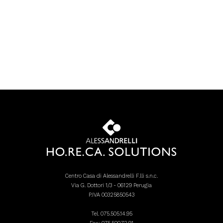
Centro Casa di Alessandrelli F.lli s.n.c.
Via G. Dottori 1/3 - 06129 Perugia
P.IVA 00325850543
Tel.
075.505.14.95