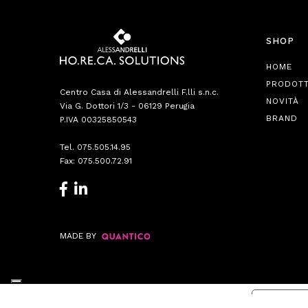
SHOP
HOME
PRODOTT
Centro Casa di Alessandrelli F.lli s.n.c.
NOVITÀ
Via G. Dottori 1/3 - 06129 Perugia
BRAND
P.IVA 00325850543
Tel.
075.505.14.95
Fax: 075.500.72.91
MADE BY
Informat