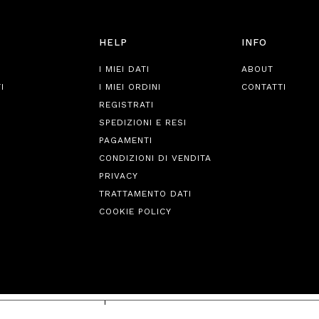
HELP
INFO
I MIEI DATI
ABOUT
I
I MIEI ORDINI
CONTATTI
REGISTRATI
SPEDIZIONI E RESI
PAGAMENTI
CONDIZIONI DI VENDITA
PRIVACY
TRATTAMENTO DATI
COOKIE POLICY
iva sulla raccolta
Le tue preferenze relative alla priva