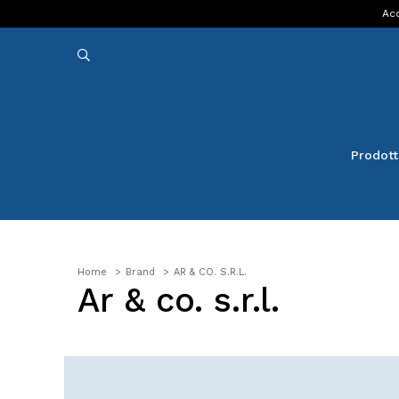
Acq
Prodott
Home
Brand
AR & CO. S.R.L.
Ar & co. s.r.l.