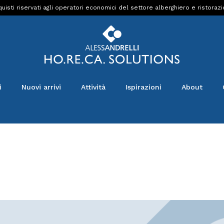
uisti riservati agli operatori economici del settore alberghiero e ristoraz
i
Nuovi arrivi
Attività
Ispirazioni
About