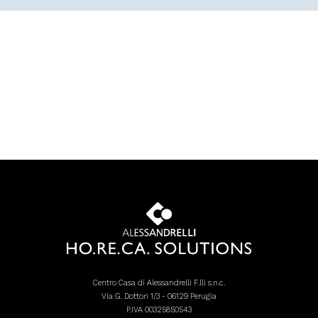
Centro Casa di Alessandrelli F.lli s.n.c.
Via G. Dottori 1/3 - 06129 Perugia
P.IVA 00325850543