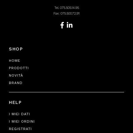
Tel.
075.505.14.95
Fax: 075.500.72.91
SHOP
HOME
PRODOTTI
NOVITÀ
BRAND
HELP
I MIEI DATI
I MIEI ORDINI
REGISTRATI