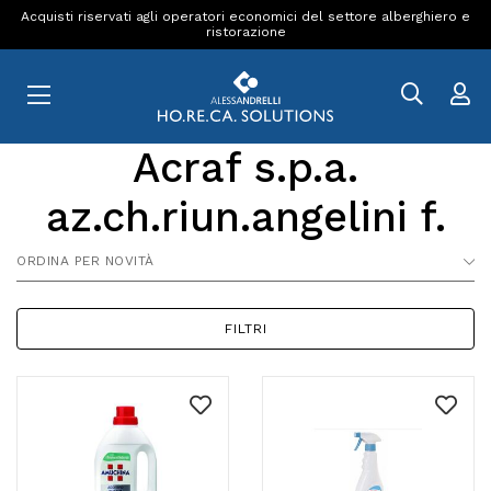
Acquisti riservati agli operatori economici del settore alberghiero e
ristorazione
Acraf s.p.a.
az.ch.riun.angelini f.
ORDINA PER NOVITÀ
FILTRI