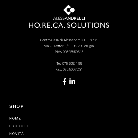
Centro Casa di Alessandrelli F.lli s.n.c.
Via G. Dottori 1/3 - 06129 Perugia
P.IVA 00325850543
Tel.
075.505.14.95
Fax: 075.500.72.91
SHOP
HOME
PRODOTTI
NOVITÀ